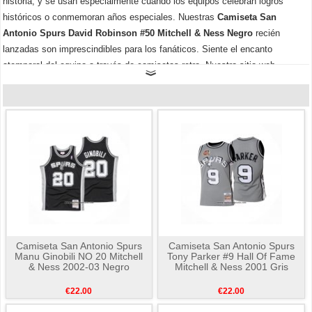
historia, y se usan especialmente cuando los equipos celebran logros
históricos o conmemoran años especiales. Nuestras
Camiseta San
Antonio Spurs David Robinson #50 Mitchell & Ness Negro
recién
lanzadas son imprescindibles para los fanáticos. Siente el encanto
atemporal del equipo a través de camisetas retro. Nuestro sitio web
también ofrece una gran cantidad de
Camiseta San Antonio Spurs
Baratas
, el material de las camisetas es suave y cómodo, cómpralas
ahora.
Camiseta San Antonio Spurs
Camiseta San Antonio Spurs
Manu Ginobili NO 20 Mitchell
Tony Parker #9 Hall Of Fame
& Ness 2002-03 Negro
Mitchell & Ness 2001 Gris
€22.00
€22.00