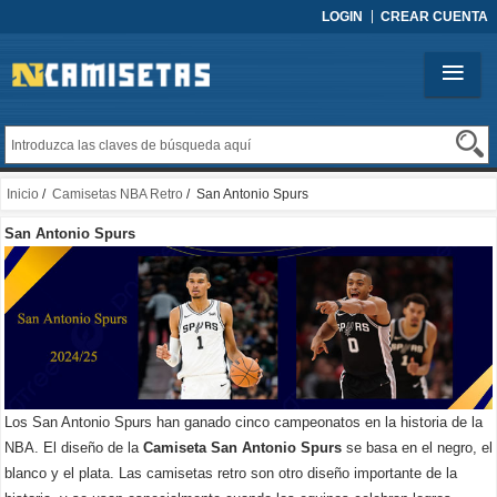
LOGIN
CREAR CUENTA
Inicio
/
Camisetas NBA Retro
/ San Antonio Spurs
San Antonio Spurs
Los San Antonio Spurs han ganado cinco campeonatos en la historia de la
NBA. El diseño de la
Camiseta San Antonio Spurs
se basa en el negro, el
blanco y el plata. Las camisetas retro son otro diseño importante de la