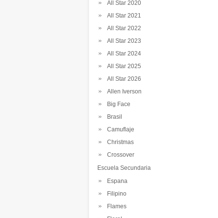
All Star 2020
All Star 2021
All Star 2022
All Star 2023
All Star 2024
All Star 2025
All Star 2026
Allen Iverson
Big Face
Brasil
Camuflaje
Christmas
Crossover
Escuela Secundaria
Espana
Filipino
Flames