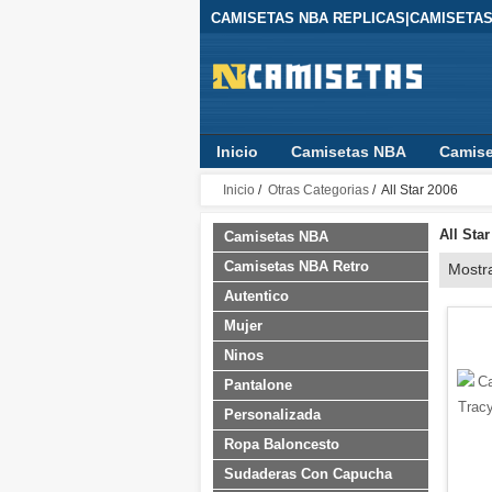
CAMISETAS NBA REPLICAS|CAMISETAS
Inicio
Camisetas NBA
Camise
Ropa Baloncesto
Sudaderas Co
Inicio
/
Otras Categorias
/ All Star 2006
All Star
Camisetas NBA
Camisetas NBA Retro
Mostr
Autentico
Mujer
Ninos
Pantalone
Personalizada
Ropa Baloncesto
Sudaderas Con Capucha