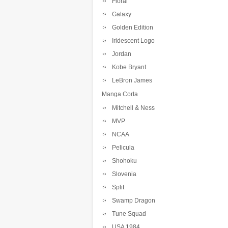
Floral
Galaxy
Golden Edition
Iridescent Logo
Jordan
Kobe Bryant
LeBron James
Manga Corta
Mitchell & Ness
MVP
NCAA
Pelicula
Shohoku
Slovenia
Split
Swamp Dragon
Tune Squad
USA 1984