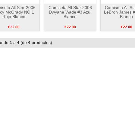
seta All Star 2006
Camiseta All Star 2006
Camiseta All St
acy McGrady NO 1
Dwyane Wade #3 Azul
LeBron James #
Rojo Blanco
Blanco
Blanco
€22.00
€22.00
€22.00
ando
1
a
4
(de
4
productos)