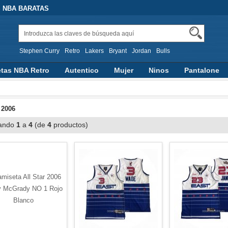
 NBA BARATAS
Stephen Curry
Retro
Lakers
Bryant
Jordan
Bulls
tas NBA Retro
Autentico
Mujer
Ninos
Pantalone
n Capucha
Otras Categorias
 2006
ando
1
a
4
(de
4
productos)