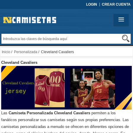
LOGIN
CREAR CUENTA
Inicio
/
Personalizada
/ Cleveland Cavaliers
Cleveland Cavaliers
Las
Camiseta Personalizada Cleveland Cavaliers
permiten a los
fanáticos personalizar sus camisetas según sus propias preferencias. Las
camisetas personalizadas a menudo se ofrecen en diferentes opciones de