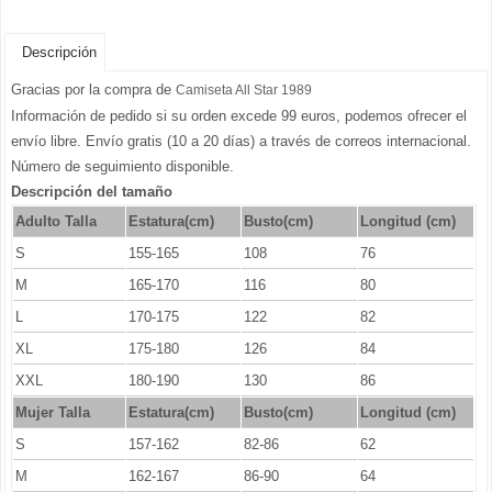
Descripción
Gracias por la compra de
Camiseta All Star 1989
Información de pedido si su orden excede 99 euros, podemos ofrecer el
envío libre. Envío gratis (10 a 20 días) a través de correos internacional.
Número de seguimiento disponible.
Descripción del tamaño
Adulto Talla
Estatura(cm)
Busto(cm)
Longitud (cm)
S
155-165
108
76
M
165-170
116
80
L
170-175
122
82
XL
175-180
126
84
XXL
180-190
130
86
Mujer Talla
Estatura(cm)
Busto(cm)
Longitud (cm)
S
157-162
82-86
62
M
162-167
86-90
64