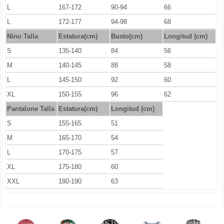
L
167-172
90-94
66
L
172-177
94-98
68
Nino Talla
Estatura(cm)
Busto(cm)
Longitud (cm)
S
135-140
84
56
M
140-145
88
58
L
145-150
92
60
XL
150-155
96
62
Pantalone Talla
Estatura(cm)
Longitud (cm)
S
155-165
51
M
165-170
54
L
170-175
57
XL
175-180
60
XXL
180-190
63