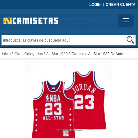
LOGIN
CREAR CUENTA
Inicio
/
Otras Categorias
/
All Star 1989
/ Camiseta All Star 1989 DeAndre
Jordan #23 Rojo